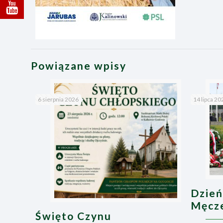
Powiązane wpisy
6 sierpnia 2026
14 lipca 20
Dzień
Męcze
Święto Czynu