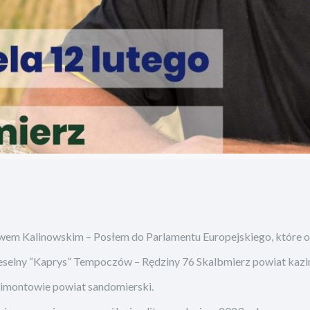
awem Kalinowskim – Posłem do Parlamentu Europejskiego, które o
selny “Kaprys” Tempoczów – Rędziny 76 Skalbmierz powiat kazi
limontowie powiat sandomierski.