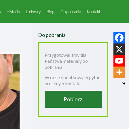
o
Historia
Ludowcy
Blog
Do pobrania
Kontakt
Do pobrania
Przygotowaliśmy dla
Państwa materiały do
pobrania.
W razie dodatkowych pytań
prosimy o kontakt.
Pobierz