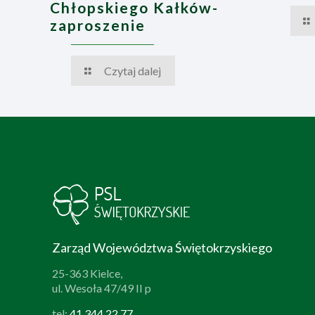
Chłopskiego Kałków-
zaproszenie
Czytaj dalej
Zarząd Województwa Świętokrzyskiego
25-363 Kielce,
ul. Wesoła 47/49 II p
tel:
41 344 22 77