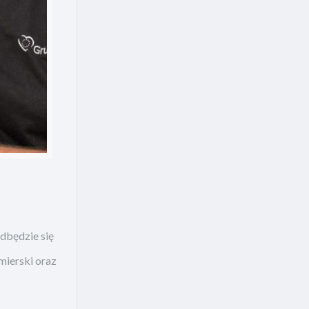
dbędzie się
mierski oraz