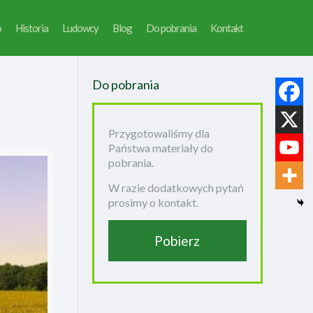
o
Historia
Ludowcy
Blog
Do pobrania
Kontakt
Do pobrania
Przygotowaliśmy dla
Państwa materiały do
pobrania.
W razie dodatkowych pytań
prosimy o kontakt.
Pobierz