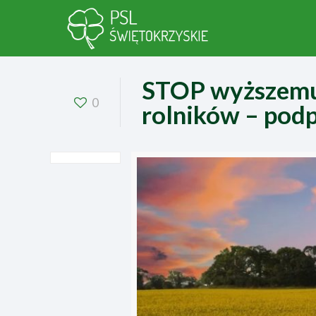
STOP wyższemu
0
rolników – podp