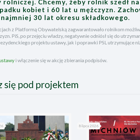
rolniczej. Chcemy, żeby rolnik szedł na
padku kobiet i 60 lat u mężczyzn. Zach
 najmniej 30 lat okresu składkowego.
jacjach z Platformą Obywatelską zagwarantowało rolnikom możliw
czyzn. PiS, po przejęciu władzy, negatywnie odniósł się do utrzyma
ezydenckiego projektu ustawy, jak i poprawki PSL utrzymujące ni
ustawy
i włączenie się w akcję zbierania podpisów.
z się pod projektem
26
8 lipca 2026