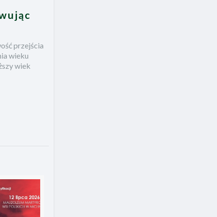
owując
ość przejścia
nia wieku
ższy wiek