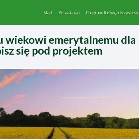
Start
Aktualności
Program dla świętokrzyskieg
 wiekowi emerytalnemu dla
isz się pod projektem