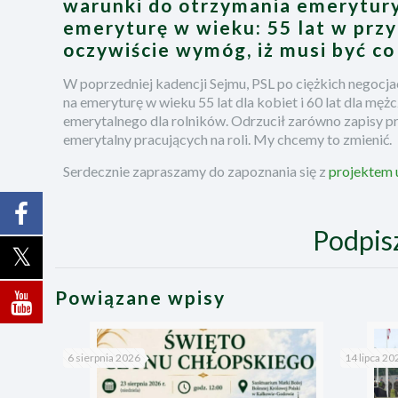
warunki do otrzymania emerytury 
emeryturę w wieku: 55 lat w przy
oczywiście wymóg, iż musi być co
W poprzedniej kadencji Sejmu, PSL po ciężkich negoc
na emeryturę w wieku 55 lat dla kobiet i 60 lat dla męż
emerytalnego dla rolników. Odrzucił zarówno zapisy pr
emerytalny pracujących na roli. My chcemy to zmienić.
Serdecznie zapraszamy do zapoznania się z
projektem 
Podpis
Powiązane wpisy
6 sierpnia 2026
14 lipca 20