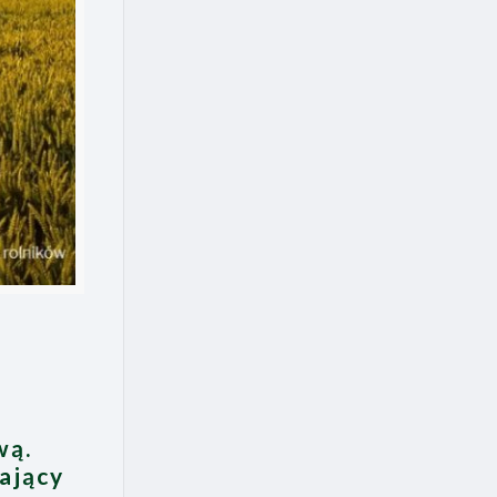
wą.
ający