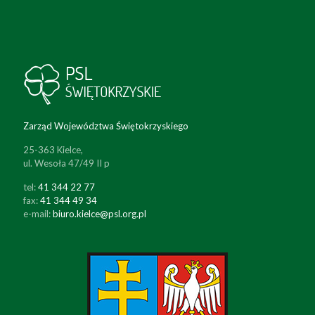
Zarząd Województwa Świętokrzyskiego
25-363 Kielce,
ul. Wesoła 47/49 II p
tel:
41 344 22 77
fax:
41 344 49 34
e-mail:
biuro.kielce@psl.org.pl