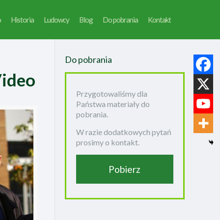
o
Historia
Ludowcy
Blog
Do pobrania
Kontakt
Do pobrania
Video
Przygotowaliśmy dla
Państwa materiały do
pobrania.
W razie dodatkowych pytań
prosimy o kontakt.
Pobierz