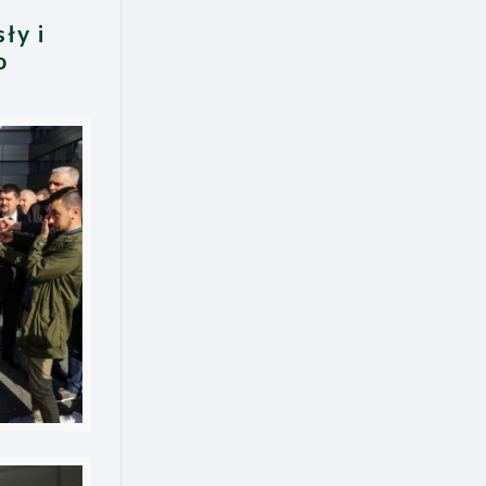
ły i
o