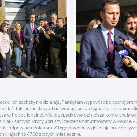
wracać. Ich zachęty nie działają, Pamiętam wypowiedź obecnej prem
ki”. Tak się nie dzieje. Nie wracają ani pielęgniarki, ani rzemieśln
za w Polsce lokalnej. Nie przypadkowo dzisiejsza konferencja o
niak-Kamysz, który poruszył także temat atmosfery w Polsce. –
y nie odpowiada Polakom. Z tego powodu wyjeżdżają oraz oczywiś
h krajach to 6700 złotych miesięcznie.