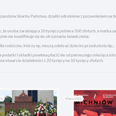
z zasobów Skarbu Państwa, działki odrolnione z pozwoleniem na 
k, że osoba zarabiająca 20 tysięcy pobiera 500 złotych, a matka s
nie nie kwalifikuje się do otrzymania świadczenia;
dla rodziców, którzy np. muszą odebrać dziecko przedszkola itp.;
 podatki i składki powinna płacić nie od pierwszego miesiąca istni
na otwarcie działalności z 20 tysięcy na 50 tysięcy złotych.
26
8 lipca 2026