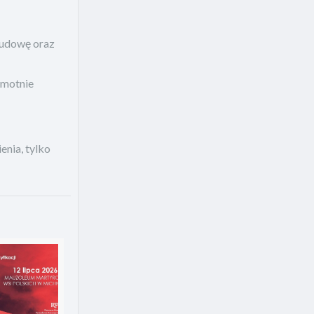
budowę oraz
amotnie
enia, tylko