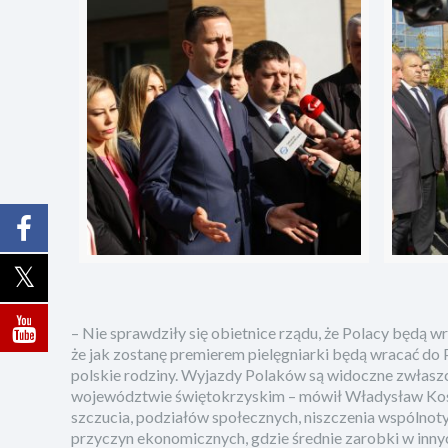
– Nie sprawdziły się obietnice rządu, że Polacy będą 
że jak zostanę premierem pielęgniarki będą wracać do Pols
polskie rodziny. Wyjazdy Polaków są widoczne zwłaszc
województwie świętokrzyskim – mówił Władysław Kosi
szczucia, podziałów społecznych, niszczenia wspólnot
przyczyn ekonomicznych, gdzie średnie zarobki w innyc