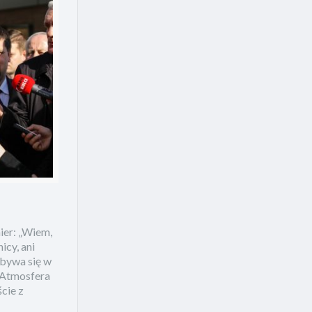
ier: „Wiem,
icy, ani
dbywa się w
 Atmosfera
cie z