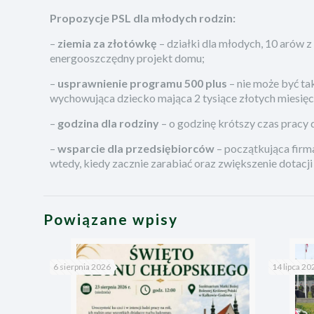
Propozycje PSL dla młodych rodzin:
–
ziemia za złotówkę
– działki dla młodych, 10 arów 
energooszczędny projekt domu;
–
usprawnienie programu 500 plus
– nie może być ta
wychowująca dziecko mająca 2 tysiące złotych miesięcz
–
godzina dla rodziny
– o godzinę krótszy czas pracy 
–
wsparcie dla przedsiębiorców
– początkująca firma
wtedy, kiedy zacznie zarabiać oraz zwiększenie dotacji 
Powiązane wpisy
6 sierpnia 2026
14 lipca 20