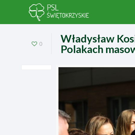
Władysław Kosi
0
Polakach masow