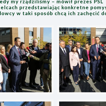
iedy my rządziliśmy – mówił prezes PSL
elcach przedstawiając konkretne pomys
dowcy w taki sposób chcą ich zachęcić d