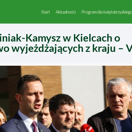
Start
Aktualności
Program dla świętokrzyskieg
niak-Kamysz w Kielcach o
o wyjeżdżających z kraju – 