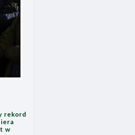
y rekord
biera
st w