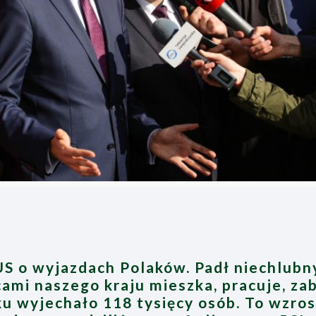
S o wyjazdach Polaków. Padł niechlubn
cami naszego kraju mieszka, pracuje, za
u wyjechało 118 tysięcy osób. To wzro