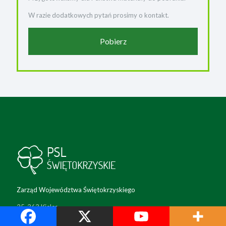
W razie dodatkowych pytań prosimy o kontakt.
Pobierz
Zarząd Województwa Świętokrzyskiego
25-363 Kielce,
ul. Wesoła 47/49 II p