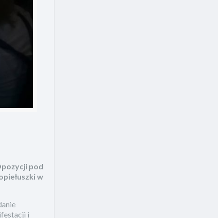
Opozycji pod
opiełuszki w
danie
estacji i