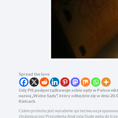
Spread the love
Gdy PIS podporządkowuje sobie sądy w Polsce nik
nazwą „Wolne Sądy”, który odbędzie się w dniu 20.
Kielcach.
Celem protestu jest wyrażenie sprzeciwu na proponow
złożenia przez Prezydenta Andrzeja Dudę weta do trzec