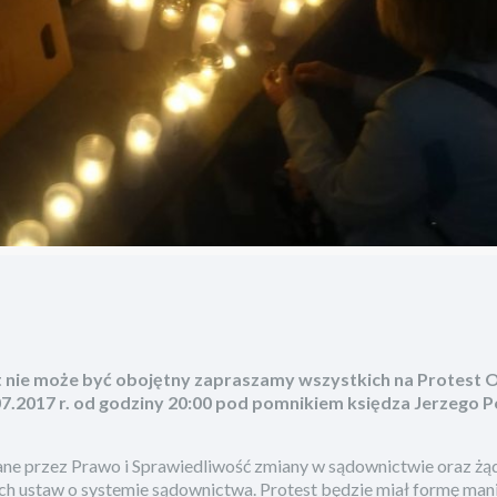
t nie może być obojętny zapraszamy wszystkich na Protest 
07.2017 r. od godziny 20:00 pod pomnikiem księdza Jerzego P
ane przez Prawo i Sprawiedliwość zmiany w sądownictwie oraz żą
h ustaw o systemie sądownictwa. Protest będzie miał formę manif