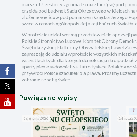
marszu. Uczestnicy zgromadzenia zbiorą się pod pomnik
przejdą pod budynek Sądu Okręgowego w Kielcach na u
złożenie wieńców pod pomnikiem księdza Jerzego Pop
świec w ramach ogólnopolskiej akcji Łańcuch Światła,
W proteście udział wezmą przedstawiciele opozycji pa
Polskie Stronnictwo Ludowe, Komitet Obrony Demokra
Świętokrzyskiej Platformy Obywatelskiej Paweł Zal
zapraszają do udziału w proteście wszystkich mieszkańc
wszystkich tych, dla których demokracja i trójpodział w
upartyjnienie sądownictwa. Jutro tysiące Polaków w wi
przywróci Polsce szacunek dla prawa. Prosimy uczestn
zabranie ze sobą świec.
Powiązane wpisy
6 sierpnia 2026
14 lipca 20