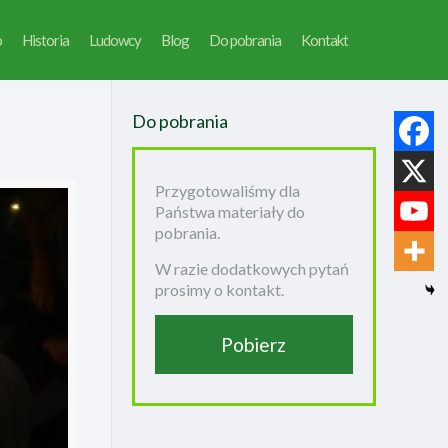
o
Historia
Ludowcy
Blog
Do pobrania
Kontakt
Do pobrania
Przygotowaliśmy dla
Państwa materiały do
pobrania.
W razie dodatkowych pytań
prosimy o kontakt.
Pobierz