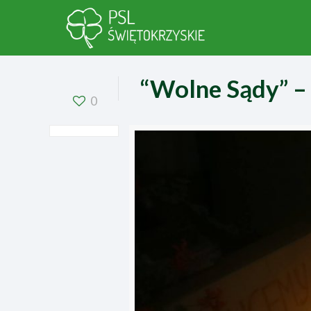
“Wolne Sądy” – 
0