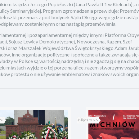
iem księdza Jerzego Popiełuszki (Jana Pawła II 1 w Kielcach), a 
licy Seminaryjskiej. Program zgromadzenia przewiduje: Przemów
iełuszki, przemarsz pod budynek Sądu Okręgowego gdzie nastąpi
 odśpiewany zostanie hymn oraz nastąpią przemówienia.
rlamentarnej i pozaparlamentarnej między innymi Platforma Oby
cji, Sojusz Lewicy Demokratycznej, Nowoczesna, Razem. Szef
ewski oraz Marszałek Województwa Świętokrzyskiego Adam Jaru
ów, inne organizacje polityczne i społeczne a także zwracają się
ładzy w Polsce są wartością nadrzędną i nie zgadzają się na chaos
elu miastach wyjdzie o tej porze na ulice, razem stworzymy wspóln
ików protestu o nie używanie emblematów i znaków swoich organi
26
8 lipca 2026