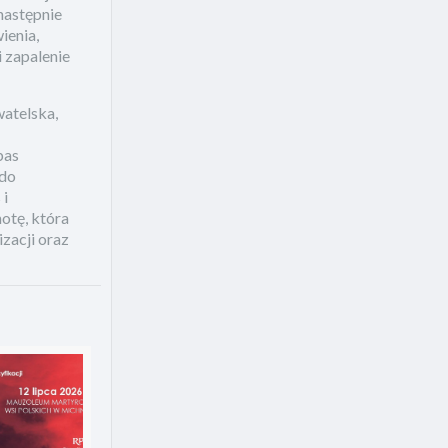
następnie
ienia,
 zapalenie
watelska,
bas
 do
 i
otę, która
zacji oraz