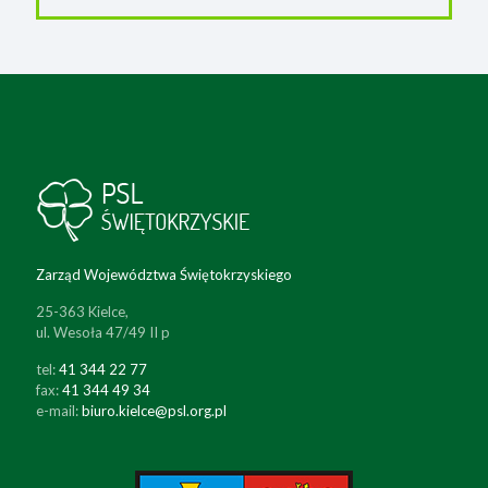
Zarząd Województwa Świętokrzyskiego
25-363 Kielce,
ul. Wesoła 47/49 II p
tel:
41 344 22 77
fax:
41 344 49 34
e-mail:
biuro.kielce@psl.org.pl