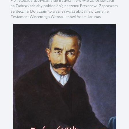
– 5 listopada spotykamy się tradycyjnie w Wierzchosławicach
na Zaduszkach aby pokłonić się naszemu Prezesowi. Zapraszam
serdecznie. Dołączam to ważne i wciąż aktualne przesłanie.
Testament Wincentego Witosa – mówi Adam Jarubas.