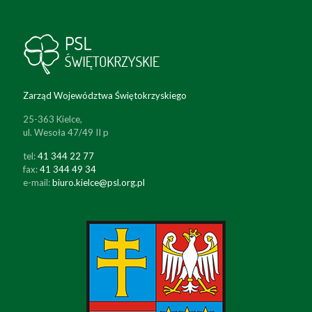
Zarząd Województwa Świętokrzyskiego
25-363 Kielce,
ul. Wesoła 47/49 II p
tel:
41 344 22 77
fax:
41 344 49 34
e-mail:
biuro.kielce@psl.org.pl