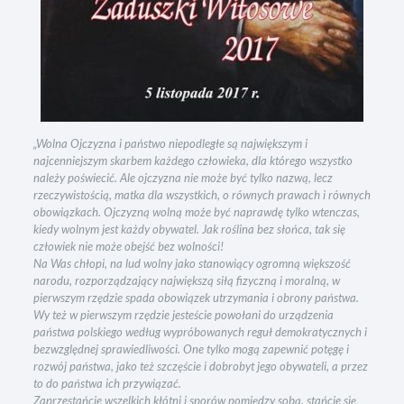
„Wolna Ojczyzna i państwo niepodległe są największym i
najcenniejszym skarbem każdego człowieka, dla którego wszystko
należy poświecić. Ale ojczyzna nie może być tylko nazwą, lecz
rzeczywistością, matka dla wszystkich, o równych prawach i równych
obowiązkach. Ojczyzną wolną może być naprawdę tylko wtenczas,
kiedy wolnym jest każdy obywatel. Jak roślina bez słońca, tak się
człowiek nie może obejść bez wolności!
Na Was chłopi, na lud wolny jako stanowiący ogromną większość
narodu, rozporządzający największą siłą fizyczną i moralną, w
pierwszym rzędzie spada obowiązek utrzymania i obrony państwa.
Wy też w pierwszym rzędzie jesteście powołani do urządzenia
państwa polskiego według wypróbowanych reguł demokratycznych i
bezwzględnej sprawiedliwości. One tylko mogą zapewnić potęgę i
rozwój państwa, jako też szczęście i dobrobyt jego obywateli, a przez
to do państwa ich przywiązać.
Zaprzestańcie wszelkich kłótni i sporów pomiędzy sobą, stańcie się