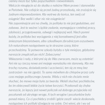
ciemny może być tylko popychadłem i niewolnikiem.
Walczcie nieugięcie aż do skutku o należne Wam prawo i stanowisko
w Państwie. Nie cofajcie się przed żadną przeszkodą, nie zrażajcie się
żadnym niepowodzeniem. Kto wytrwa do końca, ten swój cel
osiągnie! Bez walki i ofiar nic nie osiągniecie!
Nie zapominajcie ani na chwilę, że polityka to nie jest gadulstwo, ani
zabawa. Jest to ważne i ciężkie zadanie, wymagające rzetelnej pracy,
zdolności, przygotowania, odwagi i najlepszej woli. Niech pomni
każdy, że polityka bez wyciągania z niej konsekwencji jest albo
śmiesznym błazeństwem, albo szkodliwym zbrodniczym oszustwem.
Ich naturalnym następstwem są te straszne czasy, które
przechodzimy. Te potworne szkody byłyby o tyle mniejsze, gdybyśmy
nareszcie zmądrzeli po nich! Zobaczymy!
Wskazania i rady, z którymi się do Was zwracam, może są ostatnie!
Ani nie są rzeczą nowa ani mojego wynalazku nie stanowią. Kto ma
trochę rozumu, doświadczenia i uczciwości, ten się ze mną bez
zastrzeżeń- na nie zgodzi. To samo mówiłem do chłopów przez cały
czas mojego politycznego żywota. Wielu z nich nie chciało mnie
słuchać, bo mowa moja była za twarda. Woleli słuchać pochlebców,
bo im obiecywali lekkie życie łatwe korzyści. Przekonali się chyba
nareszcie, że lepszy jest nawet policzek od dobrego przyjaciela niż
pocałunek od ukrytego wroga. A tych wrogów i pocałunków było
ponad miarę. Co ci pochlebcy zrobili i gdzie zaszli- wiecie doskonale,
następstwa ich polityki dźwigacie na sobie. Oni winni, ale i wy od