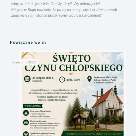
winy wolni nie jesteście. Oni się ukryli. Wy pokutujecie!
Miejmy w Bogu nadzieję, że po tej mroźnej i ciężkiej zimie niewoli
zajaśnieje nam słońce upragnionej wolności wiosennej!”
Powiązane wpisy
6 sierpnia 2026