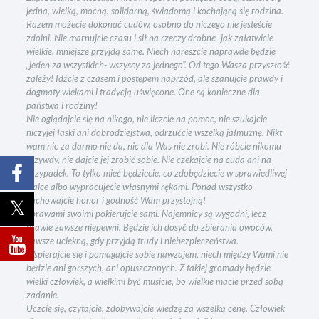
jedna, wielką, mocną, solidarną, świadomą i kochającą się rodzina.
Razem możecie dokonać cudów, osobno do niczego nie jesteście
zdolni. Nie marnujcie czasu i sił na rzeczy drobne- jak załatwicie
wielkie, mniejsze przyjdą same. Niech nareszcie naprawdę będzie
„jeden za wszystkich- wszyscy za jednego”. Od tego Wasza przyszłość
zależy! Idźcie z czasem i postępem naprzód, ale szanujcie prawdy i
dogmaty wiekami i tradycją uświęcone. One są konieczne dla
państwa i rodziny!
Nie oglądajcie się na nikogo, nie liczcie na pomoc, nie szukajcie
niczyjej łaski ani dobrodziejstwa, odrzućcie wszelką jałmużnę. Nikt
wam nic za darmo nie da, nic dla Was nie zrobi. Nie róbcie nikomu
krzywdy, nie dajcie jej zrobić sobie. Nie czekajcie na cuda ani na
przypadek. To tylko mieć będziecie, co zdobędziecie w sprawiedliwej
walce albo wypracujecie własnymi rękami. Ponad wszystko
zachowajcie honor i godność Wam przystojną!
Sprawami swoimi pokierujcie sami. Najemnicy są wygodni, lecz
prawie zawsze niepewni. Będzie ich dosyć do zbierania owoców,
zawsze uciekną, gdy przyjdą trudy i niebezpieczeństwa.
Wspierajcie się i pomagajcie sobie nawzajem, niech między Wami nie
będzie ani gorszych, ani opuszczonych. Z takiej gromady będzie
wielki człowiek, a wielkimi być musicie, bo wielkie macie przed sobą
zadanie.
Uczcie się, czytajcie, zdobywajcie wiedzę za wszelką cenę. Człowiek