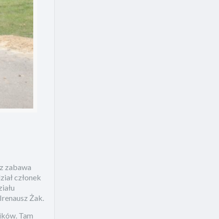
az zabawa
ział członek
ziału
Irenausz Żak.
ników. Tam