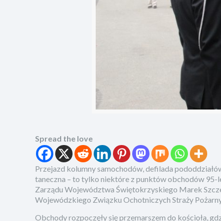
Spread the love
Przejazd kolumny samochodów, defilada pododdziałów
taneczna – to tylko niektóre z punktów obchodów 95-le
Zarządu Województwa Świętokrzyskiego Marek Szczepa
Wojewódzkiego Związku Ochotniczych Straży Pożarnych
Obchody rozpoczęły się przemarszem do kościoła, gdz