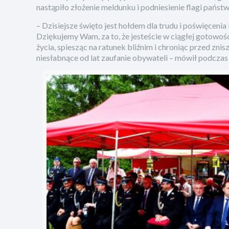
nastąpiło złożenie meldunku i podniesienie flagi państ
– Dzisiejsze święto jest hołdem dla trudu i poświęcenia
Dziękujemy Wam, za to, że jesteście w ciągłej gotowośc
życia, spiesząc na ratunek bliźnim i chroniąc przed z
niesłabnące od lat zaufanie obywateli – mówił podcz