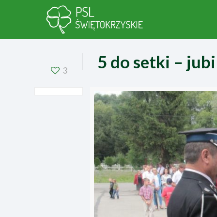
5 do setki – ju
3