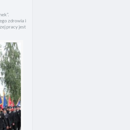
nek”.
nego zdrowia i
ej pracy jest
.