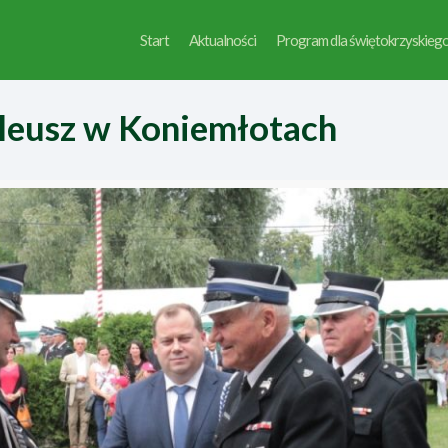
Start
Aktualności
Program dla świętokrzyskieg
bileusz w Koniemłotach