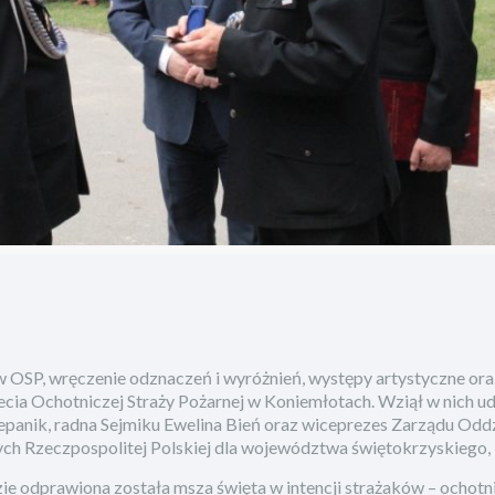
 OSP, wręczenie odznaczeń i wyróżnień, występy artystyczne or
cia Ochotniczej Straży Pożarnej w Koniemłotach. Wziął w nich ud
nik, radna Sejmiku Ewelina Bień oraz wiceprezes Zarządu Odd
 Rzeczpospolitej Polskiej dla województwa świętokrzyskiego, 
ie odprawiona została msza święta w intencji strażaków – ochot