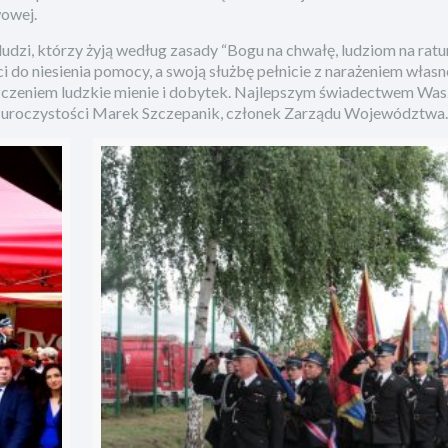
wowej.
 ludzi, którzy żyją według zasady “Bogu na chwałę, ludziom na ratu
i do niesienia pomocy, a swoją służbę pełnicie z narażeniem włas
niszczeniem ludzkie mienie i dobytek. Najlepszym świadectwem Wasz
as uroczystości Marek Szczepanik, członek Zarządu Województwa