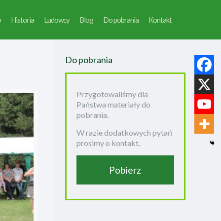
o
Historia
Ludowcy
Blog
Do pobrania
Kontakt
Do pobrania
Przygotowaliśmy dla
Państwa materiały do
pobrania.
W razie dodatkowych pytań
prosimy o kontakt.
Pobierz